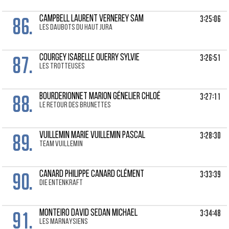
86.
3:25:06
CAMPBELL LAURENT Vernerey Sam
Les Daubots du Haut Jura
87.
3:26:51
COURGEY ISABELLE Querry Sylvie
les trotteuses
88.
3:27:11
BOURDERIONNET MARION Génelier Chloé
Le retour des brunettes
89.
3:28:30
VUILLEMIN MARIE Vuillemin Pascal
Team Vuillemin
90.
3:33:39
CANARD PHILIPPE Canard Clément
die Entenkraft
91.
3:34:48
MONTEIRO DAVID Sedan Michael
LES MARNAYSIENS