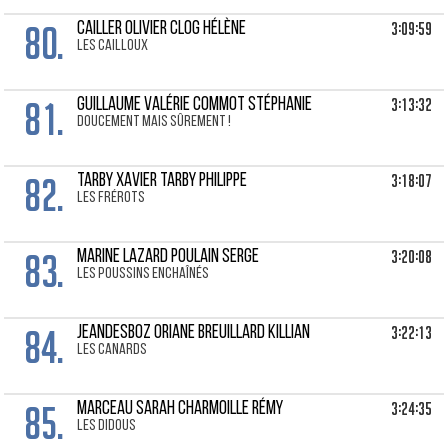
80.
3:09:59
CAILLER OLIVIER Clog Hélène
Les Cailloux
81.
3:13:32
GUILLAUME VALÉRIE Commot Stéphanie
Doucement mais sûrement !
82.
3:18:07
TARBY XAVIER Tarby Philippe
les frérots
83.
3:20:08
MARINE LAZARD Poulain Serge
Les poussins enchaînés
84.
3:22:13
JEANDESBOZ ORIANE Breuillard Killian
Les canards
85.
3:24:35
MARCEAU SARAH Charmoille Rémy
les didous