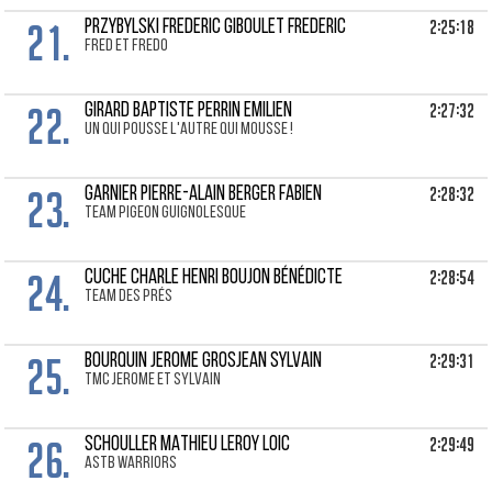
21.
2:25:18
PRZYBYLSKI FREDERIC Giboulet Frederic
FRED ET FREDO
22.
2:27:32
GIRARD BAPTISTE Perrin Emilien
Un qui pousse l'autre qui mousse !
23.
2:28:32
GARNIER PIERRE-ALAIN Berger Fabien
Team pigeon guignolesque
24.
2:28:54
CUCHE CHARLE HENRI Boujon Bénédicte
Team des prés
25.
2:29:31
BOURQUIN JEROME Grosjean Sylvain
TMC Jerome et Sylvain
26.
2:29:49
SCHOULLER MATHIEU Leroy Loic
ASTB warriors