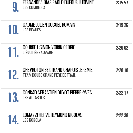
9.
2:15:57
FERNANDES DIAS PAOLO Dufour Ludivine
Les combiers
10.
2:19:26
GAUME JULIEN Goguel Romain
Les beaufs
11.
2:20:02
COURBET SIMON Voirin Cedric
l'équipée sauvage
12.
2:20:10
CHEVROTON BERTRAND Chapuis Jeremie
team doubs grand pere de trail
13.
2:22:17
CONRAD SEBASTIEN Guyot Pierre-Yves
Les attardés
14.
2:22:38
LOMAZZI HERVÉ Reymond Nicolas
Les Bobola