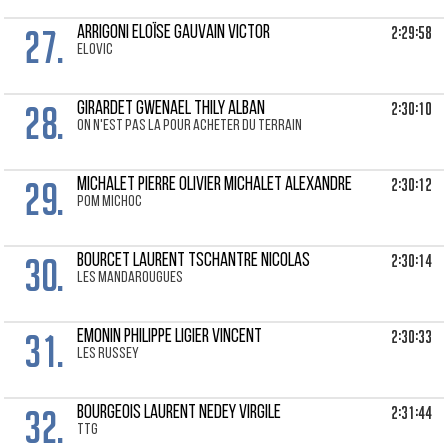
27.
2:29:58
ARRIGONI ELOÏSE Gauvain Victor
Elovic
28.
2:30:10
GIRARDET GWENAEL Thily Alban
On n'est pas la pour acheter du terrain
29.
2:30:12
MICHALET PIERRE OLIVIER Michalet Alexandre
POM MICHOC
30.
2:30:14
BOURCET LAURENT Tschantre Nicolas
LES MANDAROUGUES
31.
2:30:33
EMONIN PHILIPPE Ligier Vincent
les russey
32.
2:31:44
BOURGEOIS LAURENT Nedey Virgile
TTG