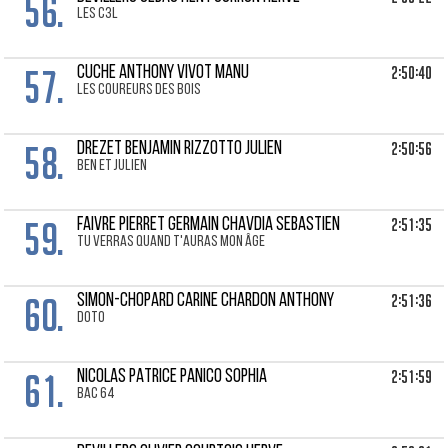
56.
les C3L
57.
2:50:40
CUCHE ANTHONY Vivot Manu
Les coureurs des bois
58.
2:50:56
DREZET BENJAMIN Rizzotto Julien
Ben et Julien
59.
2:51:35
FAIVRE PIERRET GERMAIN Chavdia Sebastien
Tu verras quand t'auras mon âge
60.
2:51:36
SIMON-CHOPARD CARINE Chardon Anthony
DOTO
61.
2:51:59
NICOLAS PATRICE Panico Sophia
BAC 64