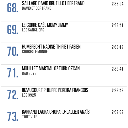
68.
2:58:04
SAILLARD DAVID Brutillot Bertrand
David et bertrand
69.
2:58:41
LE CORRE GAËL Momy Jimmy
Les Sangliers
70.
2:59:12
HUMBRECHT NADINE Thiriet Fabien
Courir le monde
71.
2:59:41
MOUILLET MARTIAL Ozturk Ozcan
BAD BOYS
72.
2:59:48
RIZAUCOURT PHILIPPE Pereira Francois
les 3925
73.
2:59:59
BARRAND LAURA Chopard-Lallier Anaïs
Tout Vite