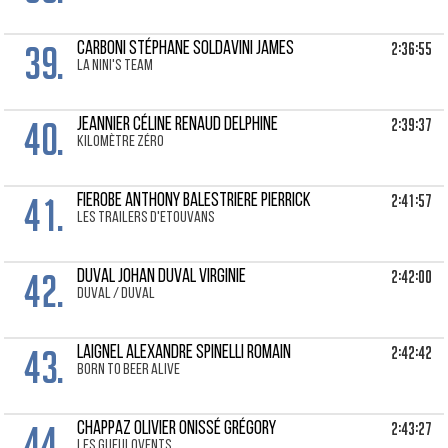
39.
2:36:55
CARBONI STÉPHANE Soldavini James
la nini's team
40.
2:39:37
JEANNIER CÉLINE Renaud Delphine
kilomètre zéro
41.
2:41:57
FIEROBE ANTHONY Balestriere Pierrick
Les Trailers d'Etouvans
42.
2:42:00
DUVAL JOHAN Duval Virginie
Duval / Duval
43.
2:42:42
LAIGNEL ALEXANDRE Spinelli Romain
Born to beer alive
44.
2:43:27
CHAPPAZ OLIVIER Onissé Grégory
Les Gueulovents