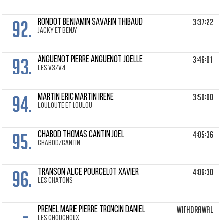
92.
3:37:22
RONDOT BENJAMIN Savarin Thibaud
Jacky et Benjy
93.
3:46:01
ANGUENOT PIERRE Anguenot Joelle
les V3/V4
94.
3:50:00
MARTIN ERIC Martin Irene
louloute et loulou
95.
4:05:36
CHABOD THOMAS Cantin Joel
CHABOD/CANTIN
96.
4:06:30
TRANSON ALICE Pourcelot Xavier
LES CHATONS
-
Withdrawal
PRENEL MARIE PIERRE Troncin Daniel
les chouchoux