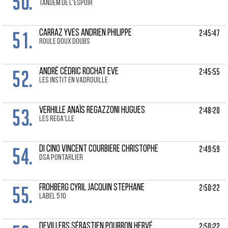
50.
Tandem de l'espoir
51.
2:45:47
CARRAZ YVES Andrien Philippe
roule doux doubs
52.
2:45:55
ANDRÉ CÉDRIC Rochat Eve
Les instit en vadrouille
53.
2:48:20
VERHILLE ANAÏS Regazzoni Hugues
Les Rega'lle
54.
2:49:59
DI CINO VINCENT Courbiere Christophe
DSA PONTARLIER
55.
2:50:22
FROHBERG CYRIL Jacquin Stephane
Label 510
2:50:22
DEVILLERS SÉBASTIEN Pourron Hervé