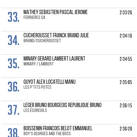
33.
2:33:26
MATHEY SEBASTIEN Pascal Jerome
Ferrieres SA
34.
2:34:16
CUCHEROUSSET FRANCK Brand Julie
BRAND/CUCHEROUSSET
35.
2:34:55
MINARY GERARD Lambert Laurent
Minary / Lambert
36.
2:35:05
GUYOT ALEX Locatelli Manu
les p'tits potes
37.
2:36:15
LEGER BRUNO Bourgeois Republique Bruno
Les écureuils
38.
2:36:20
BOISSENIN FRANCOIS Belot Emmanuel
Boy's Georges and the Boss