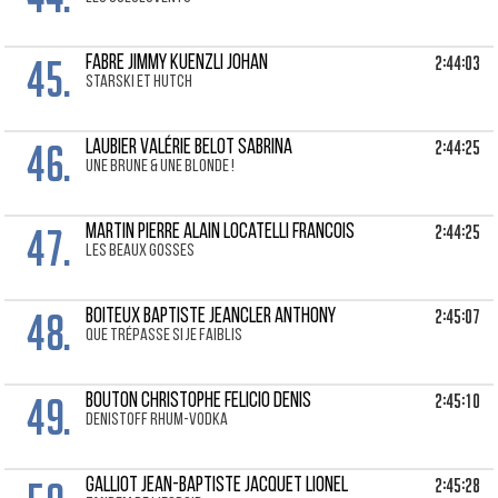
45.
2:44:03
FABRE JIMMY Kuenzli Johan
Starski et Hutch
46.
2:44:25
LAUBIER VALÉRIE Belot Sabrina
Une brune & une blonde !
47.
2:44:25
MARTIN PIERRE ALAIN Locatelli Francois
Les beaux gosses
48.
2:45:07
BOITEUX BAPTISTE Jeancler Anthony
Que trépasse si je faiblis
49.
2:45:10
BOUTON CHRISTOPHE Felicio Denis
Denistoff rhum-vodka
2:45:28
GALLIOT JEAN-BAPTISTE Jacquet Lionel