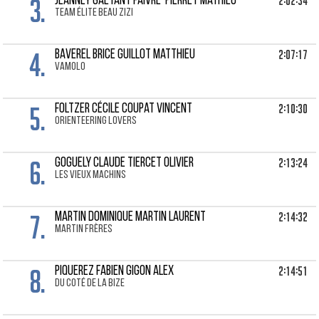
3.
2:02:34
JEANNEY GAETANT Faivre-Pierret Mathieu
Team élite beau zizi
4.
2:07:17
BAVEREL BRICE Guillot Matthieu
VAMOLO
5.
2:10:30
FOLTZER CÉCILE Coupat Vincent
Orienteering lovers
6.
2:13:24
GOGUELY CLAUDE Tiercet Olivier
LES VIEUX MACHINS
7.
2:14:32
MARTIN DOMINIQUE Martin Laurent
martin frères
8.
2:14:51
PIQUEREZ FABIEN Gigon Alex
Du coté de la bize