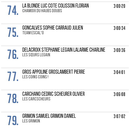
74.
3:00:20
LA BLONDE LUC Cote Colisson Florian
chamoix du haubs doubs
75.
3:00:34
GONCALVES SOPHIE Carraud Julien
Team Escal'o
76.
3:00:36
DELACROIX STEPHANIE Legain Lalarme Charline
Les sœurs LEGAIN
77.
3:04:01
GROS APPOLINE Groslambert Pierre
Les coins coins !
78.
3:06:08
CARCHANO CEDRIC Scheurer Olivier
Les CarcScheurs
79.
3:07:02
GRIMON SAMUEL Grimon Daniel
Les Grimon