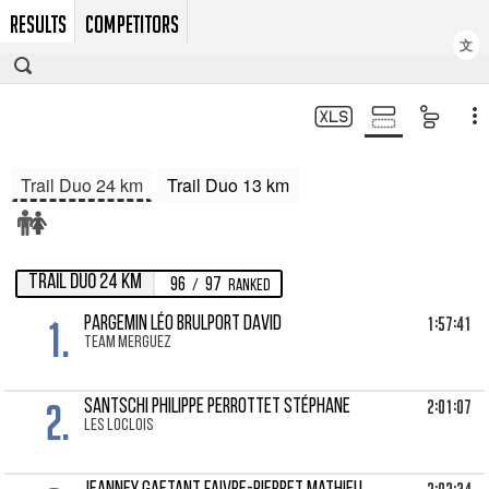
RESULTS
COMPETITORS
文
Trail Duo 24 km
Trail Duo 13 km
Trail Duo 24 km
96
97
/
Ranked
1.
1:57:41
PARGEMIN LÉO Brulport David
Team Merguez
2.
2:01:07
SANTSCHI PHILIPPE Perrottet Stéphane
Les Loclois