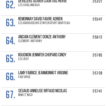
62.
2:53:21
DEVILLERS OLIVIER Courtois Herve
Les chalumeaux
63.
2:55:47
REMONNAY DAVID Faivre Adrien
Les Baroudeurs d'Intersport Morteau
64.
2:56:12
ANCIAN CLÉMENT Donze Anthony
Clément-Anthony
65.
2:57:05
BOUGNON JENNIFER Chopard Cindy
LES JEDY
66.
2:57:28
LAMY FABRICE Jeanmonnot Virginie
Fab Virge
67.
2:57:41
SEGAUD ANNELISE Riffaud Nicolas
Nini et nico