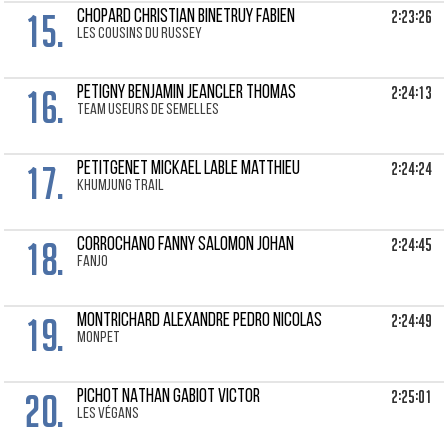
15.
2:23:26
CHOPARD CHRISTIAN Binetruy Fabien
Les Cousins du Russey
16.
2:24:13
PETIGNY BENJAMIN Jeancler Thomas
Team Useurs de semelles
17.
2:24:24
PETITGENET MICKAEL Lable Matthieu
Khumjung trail
18.
2:24:45
CORROCHANO FANNY Salomon Johan
FanJo
19.
2:24:49
MONTRICHARD ALEXANDRE Pedro Nicolas
MonPet
20.
2:25:01
PICHOT NATHAN Gabiot Victor
Les Végans