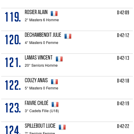
119.
0:42:09
ROSIER Alain
2° Masters 6 Homme
120.
0:42:12
DECHAMBENOIT Julie
4° Masters 0 Femme
121.
0:42:13
LAMAS Vincent
20° Seniors Homme
122.
0:42:18
COUZY Anais
5° Masters 0 Femme
123.
0:42:19
FAIVRE Chloé
3° Cadets Fille (U18)
124.
0:42:22
SPILLEBOUT Lucie
7° Seniors Femme