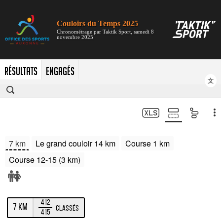
RÉSULTATS
ENGAGÉS
文
7 km
Le grand couloir 14 km
Course 1 km
Course 12-15 (3 km)
412
7 km
Classés
415