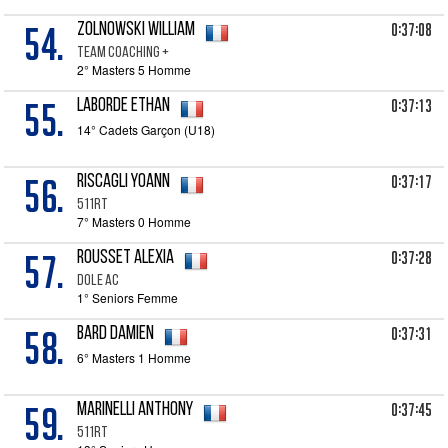
54.
0:37:08
ZOLNOWSKI William
TEAM COACHING +
2° Masters 5 Homme
55.
0:37:13
LABORDE Ethan
14° Cadets Garçon (U18)
56.
0:37:17
RISCAGLI Yoann
511RT
7° Masters 0 Homme
57.
0:37:28
ROUSSET Alexia
DOLE AC
1° Seniors Femme
58.
0:37:31
BARD Damien
6° Masters 1 Homme
59.
0:37:45
MARINELLI Anthony
511RT