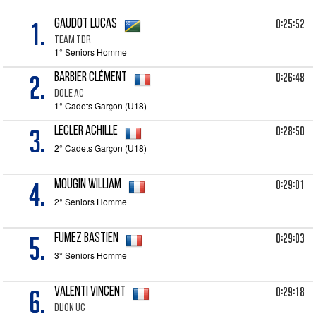
1.
0:25:52
GAUDOT Lucas
Team TDR
1° Seniors Homme
2.
0:26:48
BARBIER Clément
Dole AC
1° Cadets Garçon (U18)
3.
0:28:50
LECLER Achille
2° Cadets Garçon (U18)
4.
0:29:01
MOUGIN William
2° Seniors Homme
5.
0:29:03
FUMEZ Bastien
3° Seniors Homme
6.
0:29:18
VALENTI Vincent
Dijon UC