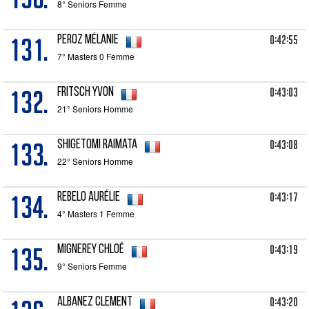
8° Seniors Femme
131.
0:42:55
PEROZ Mélanie
7° Masters 0 Femme
132.
0:43:03
FRITSCH Yvon
21° Seniors Homme
133.
0:43:08
SHIGETOMI Raimata
22° Seniors Homme
134.
0:43:17
REBELO Aurélie
4° Masters 1 Femme
135.
0:43:19
MIGNEREY Chloé
9° Seniors Femme
0:43:20
ALBANEZ Clement