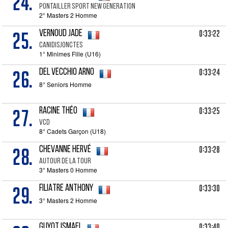
24.
PONTAILLER SPORT NEW GENERATION
2° Masters 2 Homme
25.
0:33:22
VERNOUD Jade
Canidisjonctes
1° Minimes Fille (U16)
26.
0:33:24
DEL VECCHIO Arno
8° Seniors Homme
27.
0:33:25
RACINE Théo
VCD
8° Cadets Garçon (U18)
28.
0:33:28
CHEVANNE Hervé
Autour De La Tour
3° Masters 0 Homme
29.
0:33:30
FILIATRE Anthony
3° Masters 2 Homme
0:33:40
GUYOT Ismael