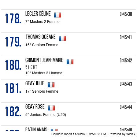
178.
0:45:38
LECLER Céline
7° Masters 2 Femme
179.
0:45:41
THOMAS Océane
16° Seniors Femme
180.
0:45:42
GRIMONT Jean-Marie
511e RT
10° Masters 3 Homme
181.
0:45:43
GEAY Julie
17° Seniors Femme
182.
0:45:44
GEAY Rose
5° Juniors Femme (U20)
183.
0:45:48
PATIN Anaïs
Dernière modif 11/9/2025, 3:50:38 PM
. Powered by Wiclax