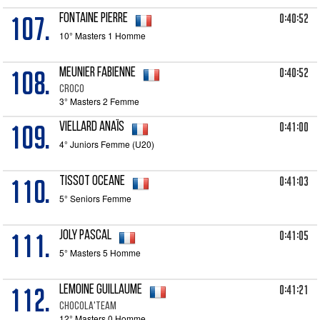
107.
0:40:52
FONTAINE Pierre
10° Masters 1 Homme
108.
0:40:52
MEUNIER Fabienne
CROCO
3° Masters 2 Femme
109.
0:41:00
VIELLARD Anaïs
4° Juniors Femme (U20)
110.
0:41:03
TISSOT Oceane
5° Seniors Femme
111.
0:41:05
JOLY Pascal
5° Masters 5 Homme
112.
0:41:21
LEMOINE Guillaume
Chocola'Team
12° Masters 0 Homme