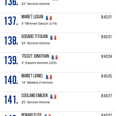
136.
23° Seniors Homme
137.
0:43:21
MAIRET Logan
4° Minimes Garçon (U16)
138.
0:43:21
GODARD Titouan
24° Seniors Homme
139.
0:43:24
TISSOT Jonathan
3° Espoirs Homme (U23)
140.
0:43:25
MAIRET Lionel
14° Masters 2 Homme
141.
0:43:27
COULAND Emilien
25° Seniors Homme
0:43:27
RENARD Elise