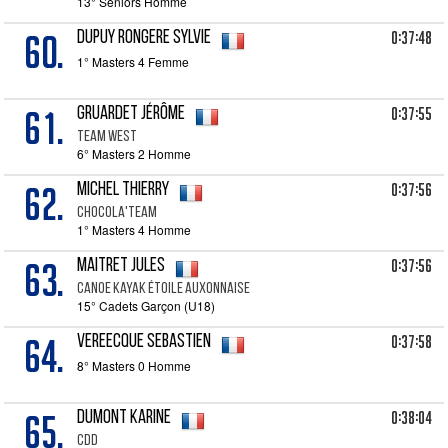
13° Seniors Homme
60.
0:37:48
DUPUY RONGERE Sylvie
1° Masters 4 Femme
61.
0:37:55
GRUARDET Jérôme
Team west
6° Masters 2 Homme
62.
0:37:56
MICHEL Thierry
Chocola'team
1° Masters 4 Homme
63.
0:37:56
MAITRET Jules
Canoe kayak étoile auxonnaise
15° Cadets Garçon (U18)
64.
0:37:58
VEREECQUE Sebastien
8° Masters 0 Homme
65.
0:38:04
DUMONT Karine
CDD