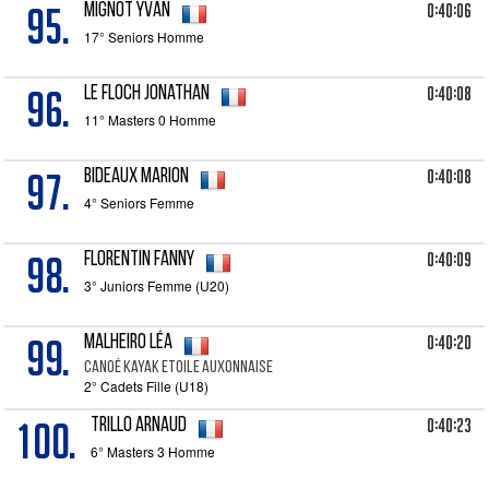
95.
0:40:06
MIGNOT Yvan
17° Seniors Homme
96.
0:40:08
LE FLOCH Jonathan
11° Masters 0 Homme
97.
0:40:08
BIDEAUX Marion
4° Seniors Femme
98.
0:40:09
FLORENTIN Fanny
3° Juniors Femme (U20)
99.
0:40:20
MALHEIRO Léa
Canoé Kayak Etoile Auxonnaise
2° Cadets Fille (U18)
100.
0:40:23
TRILLO Arnaud
6° Masters 3 Homme