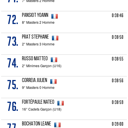
7° Masters 2 Homme
72.
0:38:46
PANSIOT Yoann
8° Masters 2 Homme
73.
0:38:50
PRAT Stephane
2° Masters 3 Homme
74.
0:38:55
RUSSO Matteo
2° Minimes Garçon (U16)
75.
0:38:56
CORREIA Julien
9° Masters 0 Homme
76.
0:38:59
FORTÉPAULE Nateo
16° Cadets Garçon (U18)
0:39:00
BOCHATON Leane