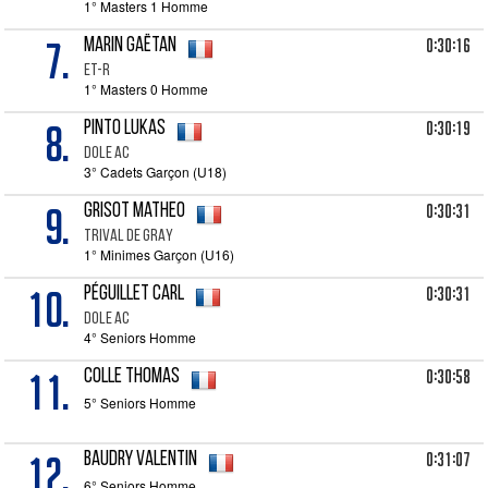
1° Masters 1 Homme
7.
0:30:16
MARIN Gaëtan
ET-R
1° Masters 0 Homme
8.
0:30:19
PINTO Lukas
DOLE AC
3° Cadets Garçon (U18)
9.
0:30:31
GRISOT Matheo
TRIVAL DE GRAY
1° Minimes Garçon (U16)
10.
0:30:31
PÉGUILLET Carl
Dole AC
4° Seniors Homme
11.
0:30:58
COLLE Thomas
5° Seniors Homme
12.
0:31:07
BAUDRY Valentin
6° Seniors Homme