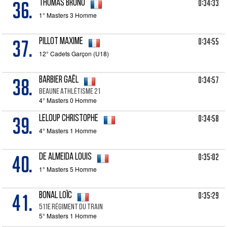
36.
0:34:33
THOMAS Bruno
1° Masters 3 Homme
37.
0:34:55
PILLOT Maxime
12° Cadets Garçon (U18)
38.
0:34:57
BARBIER Gaël
Beaune Athlétisme 21
4° Masters 0 Homme
39.
0:34:58
LELOUP Christophe
4° Masters 1 Homme
40.
0:35:02
DE ALMEIDA Louis
1° Masters 5 Homme
41.
0:35:29
BONAL Loïc
511e régiment du Train
5° Masters 1 Homme