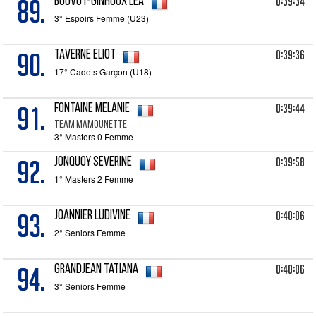
89.
0:39:34
BOUVOT-GINHOUX Léa
3° Espoirs Femme (U23)
90.
0:39:36
TAVERNE Eliot
17° Cadets Garçon (U18)
91.
0:39:44
FONTAINE Melanie
Team Mamounette
3° Masters 0 Femme
92.
0:39:58
JONQUOY Severine
1° Masters 2 Femme
93.
0:40:06
JOANNIER Ludivine
2° Seniors Femme
94.
0:40:06
GRANDJEAN Tatiana
3° Seniors Femme