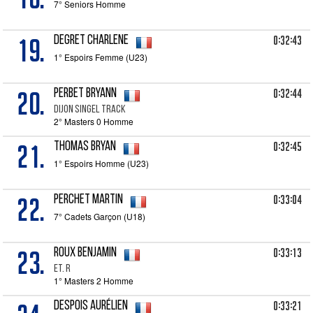
7° Seniors Homme
19.
0:32:43
DEGRET Charlene
1° Espoirs Femme (U23)
20.
0:32:44
PERBET Bryann
Dijon singel track
2° Masters 0 Homme
21.
0:32:45
THOMAS Bryan
1° Espoirs Homme (U23)
22.
0:33:04
PERCHET Martin
7° Cadets Garçon (U18)
23.
0:33:13
ROUX Benjamin
ET. R
1° Masters 2 Homme
0:33:21
DESPOIS Aurélien