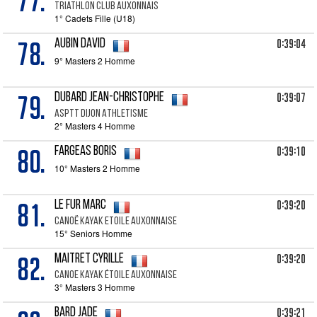
77.
Triathlon club auxonnais
1° Cadets Fille (U18)
78.
0:39:04
AUBIN David
9° Masters 2 Homme
79.
0:39:07
DUBARD Jean-Christophe
ASPTT DIJON ATHLETISME
2° Masters 4 Homme
80.
0:39:10
FARGEAS Boris
10° Masters 2 Homme
81.
0:39:20
LE FUR Marc
Canoë Kayak Etoile Auxonnaise
15° Seniors Homme
82.
0:39:20
MAITRET Cyrille
Canoe kayak étoile auxonnaise
3° Masters 3 Homme
0:39:21
BARD Jade