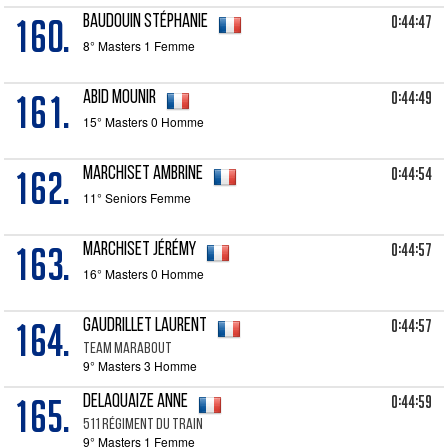
160.
0:44:47
BAUDOUIN Stéphanie
8° Masters 1 Femme
161.
0:44:49
ABID Mounir
15° Masters 0 Homme
162.
0:44:54
MARCHISET Ambrine
11° Seniors Femme
163.
0:44:57
MARCHISET Jérémy
16° Masters 0 Homme
164.
0:44:57
GAUDRILLET Laurent
Team marabout
9° Masters 3 Homme
165.
0:44:59
DELAQUAIZE Anne
511 Régiment du Train
9° Masters 1 Femme