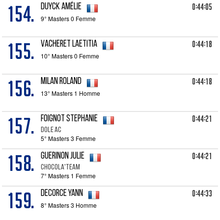
154.
0:44:05
DUYCK Amélie
9° Masters 0 Femme
155.
0:44:18
VACHERET Laetitia
10° Masters 0 Femme
156.
0:44:18
MILAN Roland
13° Masters 1 Homme
157.
0:44:21
FOIGNOT Stephanie
Dole AC
5° Masters 3 Femme
158.
0:44:21
GUERINON Julie
Chocola'team
7° Masters 1 Femme
159.
0:44:33
DECORCE Yann
8° Masters 3 Homme