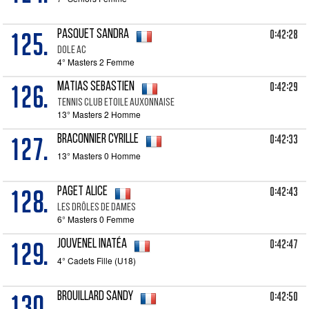
125.
0:42:28
PASQUET Sandra
DOLE AC
4° Masters 2 Femme
126.
0:42:29
MATIAS Sebastien
Tennis Club Etoile Auxonnaise
13° Masters 2 Homme
127.
0:42:33
BRACONNIER Cyrille
13° Masters 0 Homme
128.
0:42:43
PAGET Alice
Les drôles de dames
6° Masters 0 Femme
129.
0:42:47
JOUVENEL Inatéa
4° Cadets Fille (U18)
130.
0:42:50
BROUILLARD Sandy