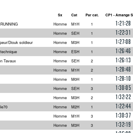
Sx
Cat
Par cat.
CP1 - Amange S
1:21:28
 RUNNING
Homme
M1H
1
1:22:31
Homme
SEH
1
1:27:08
eur/Diouk soldieur
Homme
M3H
1
1:26:46
ytechnique
Homme
ESH
1
1:26:13
on Tavaux
Homme
SEH
2
1:28:48
Homme
M1H
2
1:28:10
Homme
M0H
1
1:30:05
Homme
SEH
3
1:32:22
Homme
M3H
2
1:22:44
hle70
Homme
M2H
1
1:30:37
Homme
M1H
3
1:32:19
Homme
M3H
3