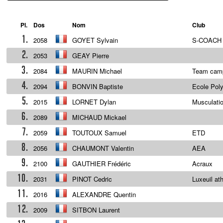
Pl.
Dos
Nom
Club
1.
2058
GOYET Sylvain
S-COACH
2.
2053
GEAY Pierre
3.
2084
MAURIN Michael
Team camp
4.
2094
BONVIN Baptiste
Ecole Pol
5.
2015
LORNET Dylan
Musculati
6.
2089
MICHAUD Mickael
7.
2059
TOUTOUX Samuel
ETD
8.
2056
CHAUMONT Valentin
AEA
9.
2100
GAUTHIER Frédéric
Acraux
10.
2031
PINOT Cedric
Luxeuil at
11.
2016
ALEXANDRE Quentin
12.
2009
SITBON Laurent